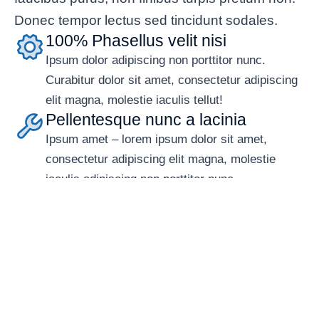
Donec tempor lectus sed tincidunt sodales.
100% Phasellus velit nisi
Ipsum dolor adipiscing non porttitor nunc.
Curabitur dolor sit amet, consectetur adipiscing
elit magna, molestie iaculis tellut!
Pellentesque nunc a lacinia
Ipsum amet – lorem ipsum dolor sit amet,
consectetur adipiscing elit magna, molestie
iaculis adipiscing non porttitor nunc.
Dolor get elit amet
Ipsum dolor sit amet, consectetur adipiscing elit
magna, molestie iaculis sit amet nec
ullamcorper mattis nibh.
Lorem ipsum lobortis quis
Ipsum amet – lorem ipsum dolor sit amet elit
magna, molestie iaculis adipiscing elit. Donec